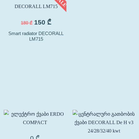
E
• SALE
150
₾
180
₾
Smart radiator DECORALL
LM715
0
₾