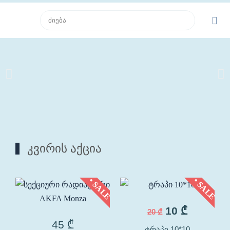
კვირის აქცია
• SALE
• SALE
10
₾
20
₾
45
₾
ტრაპი 10*10