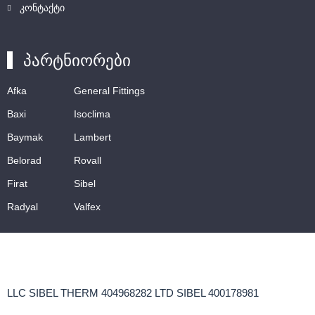
კონტაქტი
პარტნიორები
Afka
General Fittings
Baxi
Isoclima
Baymak
Lambert
Belorad
Rovall
Firat
Sibel
Radyal
Valfex
LLC SIBEL THERM 404968282 LTD SIBEL 400178981