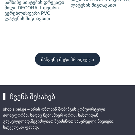
საშხაპე სისტემის დრეკადი
ლატუნის შიგთავსით
მილი DECORALL თეთრი-
ვერცხლისფერი PVC
ლატუნის შიგთავსით
მაჩვენე მეტი პროდუქტი
ჩვენს შესახებ
shop.sibel.ge – არის ონლაინ შოპინგის კომფორტული
პლატფორმა, სადაც ნებისმიერ დროს, სახლიდან
გაუსვლელად,შეგიძლიათ შეიძინოთ სასურველი ნივთები,
საუკეთესო ფასად.