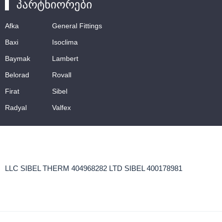
პარტნიორები
Afka
General Fittings
Baxi
Isoclima
Baymak
Lambert
Belorad
Rovall
Firat
Sibel
Radyal
Valfex
LLC SIBEL THERM 404968282 LTD SIBEL 400178981