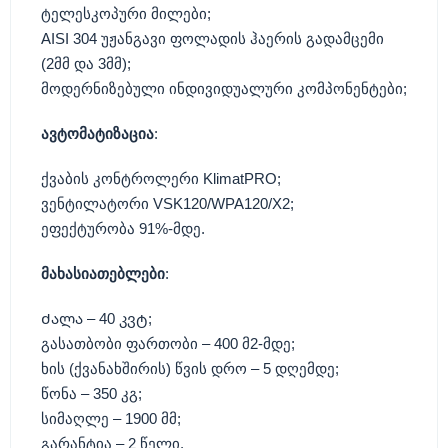
ტელესკოპური მილები
;
AISI 304
უჟანგავი ფოლადის ჰაერის გადამცემი
(2
მმ და
3
მმ
);
მოდერნიზებული ინდივიდუალური კომპონენტები
;
ავტომატიზაცია
:
ქვაბის კონტროლერი
KlimatPRO;
ვენტილატორი
VSK120/WPA120/X2;
ეფექტურობა
91%-
მდე
.
მახასიათებლები
:
Ძალა
– 40
კვტ
;
გასათბობი ფართობი
– 400
მ
2-
მდე
;
ხის
(
ქვანახშირის
)
წვის დრო
– 5
დღემდე
;
წონა
– 350
კგ
;
სიმაღლე
– 1900
მმ
;
გარანტია
– 2
წელი
.