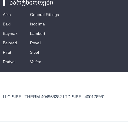
პარტნიორები
Afka
General Fittings
Baxi
Isoclima
Baymak
Lambert
Belorad
Rovall
Firat
Sibel
Radyal
Valfex
LLC SIBEL THERM 404968282 LTD SIBEL 400178981