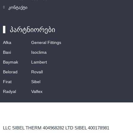
კონტაქტი
პარტნიორები
Afka
General Fittings
Baxi
Isoclima
Baymak
Lambert
Belorad
Rovall
Firat
Sibel
Radyal
Valfex
LLC SIBEL THERM 404968282 LTD SIBEL 400178981