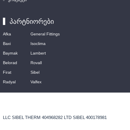
პარტნიორები
Afka
General Fittings
Baxi
Isoclima
Baymak
Lambert
Belorad
Rovall
Firat
Sibel
Radyal
Valfex
LLC SIBEL THERM 404968282 LTD SIBEL 400178981