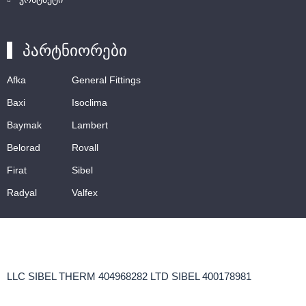
პარტნიორები
Afka
General Fittings
Baxi
Isoclima
Baymak
Lambert
Belorad
Rovall
Firat
Sibel
Radyal
Valfex
LLC SIBEL THERM 404968282 LTD SIBEL 400178981