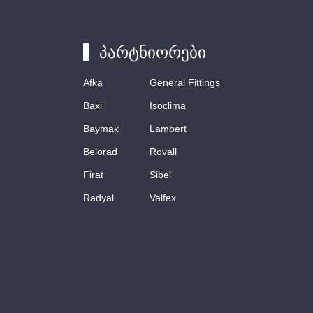
პარტნიორები
Afka
General Fittings
Baxi
Isoclima
Baymak
Lambert
Belorad
Rovall
Firat
Sibel
Radyal
Valfex