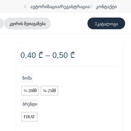
ავტორიზაცია/რეგისტრაცია
კონტაქტი
კვირის შეთავაზება
კატალოგი
0,40
₾
–
0,50
₾
ზომა
½-20მმ
¾-25მმ
ბრენდი
FIRAT