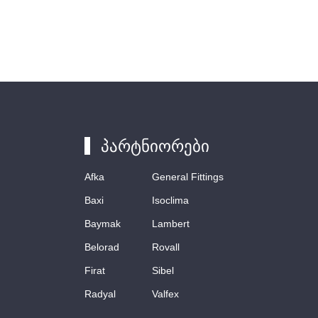
პარტნიორები
Afka
General Fittings
Baxi
Isoclima
Baymak
Lambert
Belorad
Rovall
Firat
Sibel
Radyal
Valfex