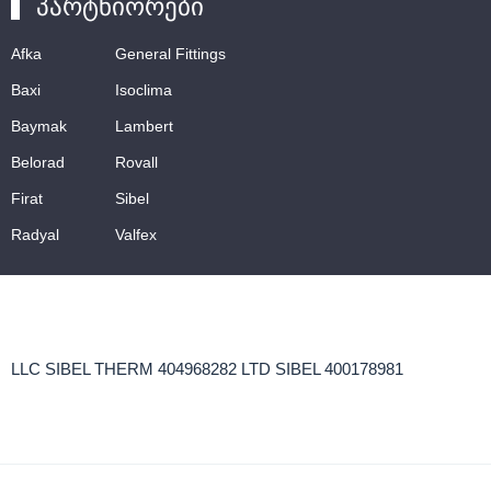
პარტნიორები
Afka
General Fittings
Baxi
Isoclima
Baymak
Lambert
Belorad
Rovall
Firat
Sibel
Radyal
Valfex
LLC SIBEL THERM 404968282 LTD SIBEL 400178981