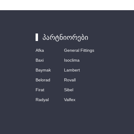
პარტნიორები
Afka
General Fittings
Baxi
Isoclima
Baymak
Lambert
Belorad
Rovall
Firat
Sibel
Radyal
Valfex