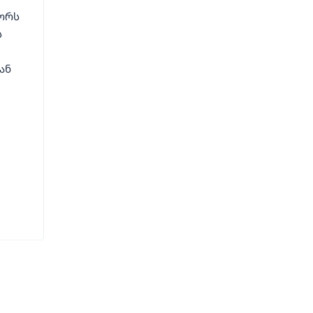
ორს
ს
ან