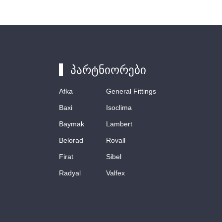
პარტნიორები
Afka
General Fittings
Baxi
Isoclima
Baymak
Lambert
Belorad
Rovall
Firat
Sibel
Radyal
Valfex