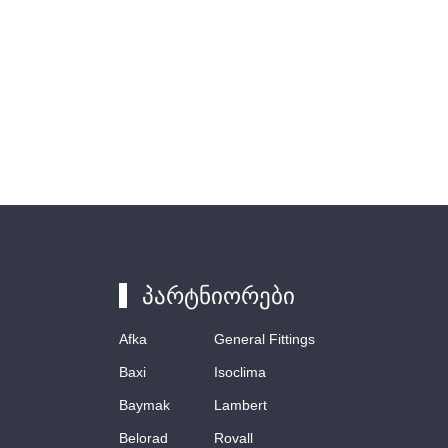
პარტნიორები
Afka
General Fittings
Baxi
Isoclima
Baymak
Lambert
Belorad
Rovall