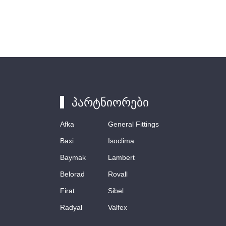
პარტნიორები
Afka
General Fittings
Baxi
Isoclima
Baymak
Lambert
Belorad
Rovall
Firat
Sibel
Radyal
Valfex