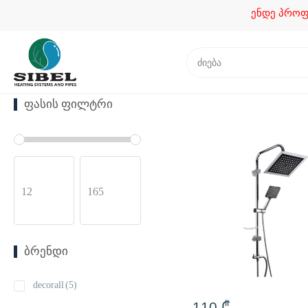
ენდე პროფესი
ᲤᲐᲡᲘᲡ ᲤᲘᲚᲢᲠᲘ
ᲑᲠᲔᲜᲓᲘ
decorall
(5)
110
₾