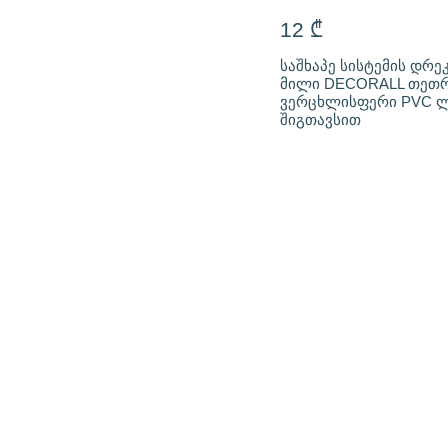
12
₾
საშხაპე სისტემის დრე
მილი DECORALL თეთრ
ვერცხლისფერი PVC ლ
შიგთავსით