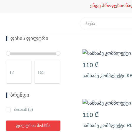
ენდე პროფესიონალებ
ᲤᲐᲡᲘᲡ ᲤᲘᲚᲢᲠᲘ
110
₾
საშხაპე კომპლექტი KB
ᲑᲠᲔᲜᲓᲘ
decorall
(5)
110
₾
საშხაპე კომპლექტი RD
ფილტრის მოხსნა