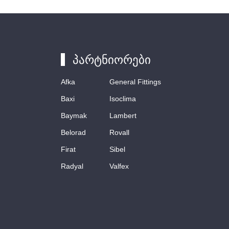
პარტნიორები
Afka
General Fittings
Baxi
Isoclima
Baymak
Lambert
Belorad
Rovall
Firat
Sibel
Radyal
Valfex