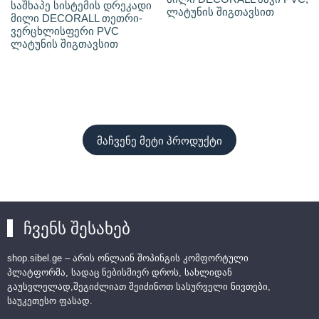
საშხაპე სისტემის დრეკადი
ლატუნის შიგთავსით
მილი DECORALL თეთრი-
ვერცხლისფერი PVC
ლატუნის შიგთავსით
მაჩვენე მეტი პროდუქტი
ჩვენს შესახებ
shop.sibel.ge – არის ონლაინ შოპინგის კომფორტული
პლატფორმა, სადაც ნებისმიერ დროს, სახლიდან
გაუსვლელად,შეგიძლიათ შეიძინოთ სასურველი ნივთები,
საუკეთესო ფასად.