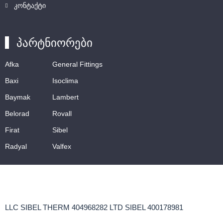
კონტაქტი
პარტნიორები
Afka
General Fittings
Baxi
Isoclima
Baymak
Lambert
Belorad
Rovall
Firat
Sibel
Radyal
Valfex
LLC SIBEL THERM 404968282 LTD SIBEL 400178981