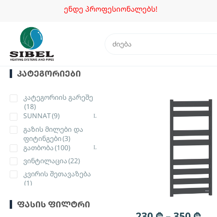
ენდე პროფესიონალებს!
ᲙᲐᲢᲔᲒᲝᲠᲘᲔᲑᲘ
კატეგორიის გარეშე
(18)
SUNNAT
(9)
გაზის მილები და
ფიტინგები
(3)
გათბობა
(100)
ვინტილაცია
(22)
კვირის შეთავაზება
(1)
კონდიციონერები
(1)
ᲤᲐᲡᲘᲡ ᲤᲘᲚᲢᲠᲘ
მილები
(17)
230
₾
–
350
₾