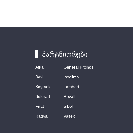
პარტნიორები
Afka
General Fittings
Baxi
Isoclima
Baymak
Lambert
Belorad
Rovall
Firat
Sibel
Radyal
Valfex