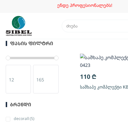
ენდე პროფესიონალებს!
ᲤᲐᲡᲘᲡ ᲤᲘᲚᲢᲠᲘ
110
₾
საშხაპე კომპლექტი KB
ᲑᲠᲔᲜᲓᲘ
decorall
(5)