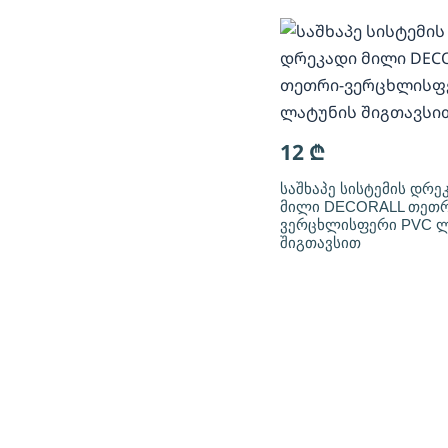
12
₾
საშხაპე სისტემის დრე
მილი DECORALL თეთრ
ვერცხლისფერი PVC ლ
შიგთავსით