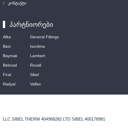
კონტაქტი
პარტნიორები
Afka
General Fittings
Baxi
Isoclima
Baymak
Lambert
Belorad
Rovall
Firat
Sibel
Radyal
Valfex
LLC SIBEL THERM 404968282 LTD SIBEL 400178981