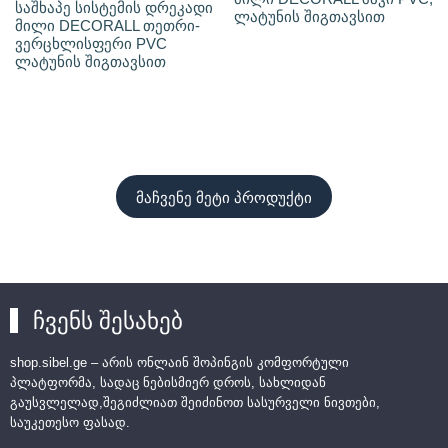
საშხაპე სისტემის დრეკადი
ლატუნის შიგთავსით
მილი DECORALL თეთრი-
ვერცხლისფერი PVC
ლატუნის შიგთავსით
მაჩვენე მეტი პროდუქტი
ჩვენს შესახებ
shop.sibel.ge – არის ონლაინ შოპინგის კომფორტული
პლატფორმა, სადაც ნებისმიერ დროს, სახლიდან
გაუსვლელად,შეგიძლიათ შეიძინოთ სასურველი ნივთები,
საუკეთესო ფასად.