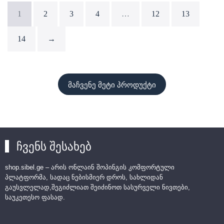
1
2
3
4
…
12
13
14
→
მაჩვენე მეტი პროდუქტი
ჩვენს შესახებ
shop.sibel.ge – არის ონლაინ შოპინგის კომფორტული
პლატფორმა, სადაც ნებისმიერ დროს, სახლიდან
გაუსვლელად,შეგიძლიათ შეიძინოთ სასურველი ნივთები,
საუკეთესო ფასად.