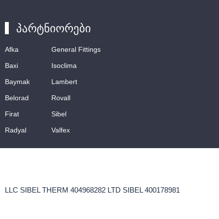
პარტნიორები
Afka
General Fittings
Baxi
Isoclima
Baymak
Lambert
Belorad
Rovall
Firat
Sibel
Radyal
Valfex
LLC SIBEL THERM 404968282 LTD SIBEL 400178981