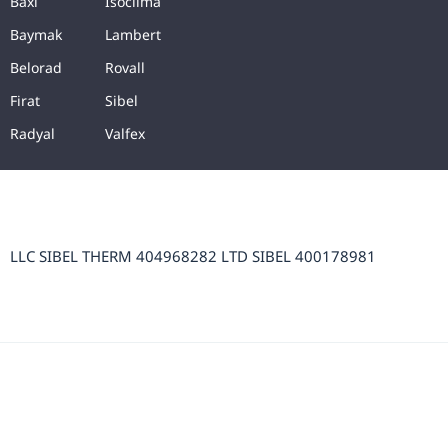
Baxi
Isoclima
Baymak
Lambert
Belorad
Rovall
Firat
Sibel
Radyal
Valfex
LLC SIBEL THERM 404968282 LTD SIBEL 400178981