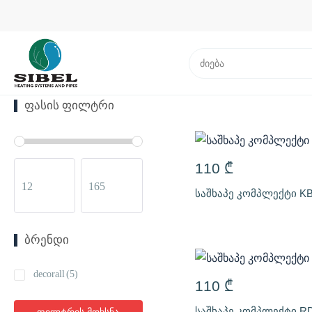
ᲤᲐᲡᲘᲡ ᲤᲘᲚᲢᲠᲘ
110
₾
საშხაპე კომპლექტი KB
ᲑᲠᲔᲜᲓᲘ
decorall
(5)
110
₾
საშხაპე კომპლექტი RD