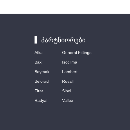
პარტნიორები
Afka
General Fittings
Baxi
Isoclima
Baymak
Lambert
Belorad
Rovall
Firat
Sibel
Radyal
Valfex