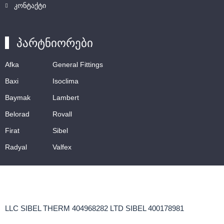
კონტაქტი
პარტნიორები
Afka
General Fittings
Baxi
Isoclima
Baymak
Lambert
Belorad
Rovall
Firat
Sibel
Radyal
Valfex
LLC SIBEL THERM 404968282 LTD SIBEL 400178981