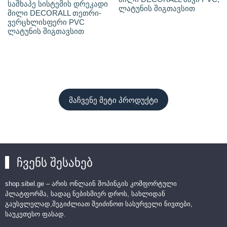
საშხაპე სისტემის დრეკადი
ლატუნის შიგთავსით
მილი DECORALL თეთრი-
ვერცხლისფერი PVC
ლატუნის შიგთავსით
მაჩვენე მეტი პროდუქტი
ჩვენს შესახებ
shop.sibel.ge – არის ონლაინ შოპინგის კომფორტული
პლატფორმა, სადაც ნებისმიერ დროს, სახლიდან
გაუსვლელად,შეგიძლიათ შეიძინოთ სასურველი ნივთები,
საუკეთესო ფასად.